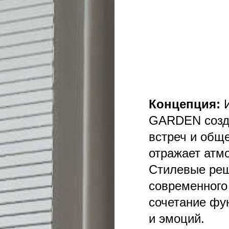
Концепция:
GARDEN созда
встреч и общ
отражает атм
Стилевые реш
современного
сочетание фу
и эмоций.