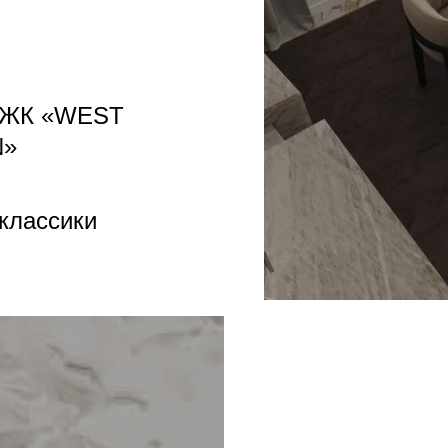
 ЖК «WEST
N»
классики